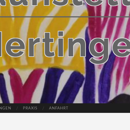
erting
UNGEN
PRAXIS
ANFAHRT