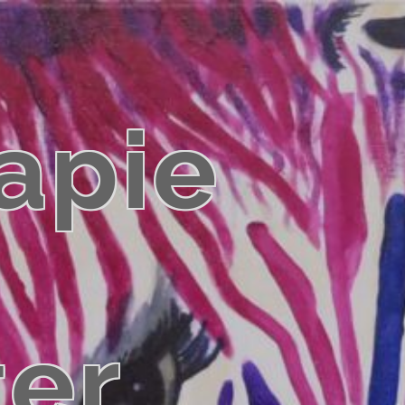
apie
ter