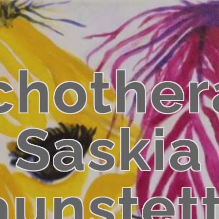
chother
Saskia
unstet